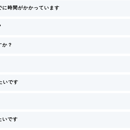
でに時間がかかっています
？
すか？
たいです
たいです