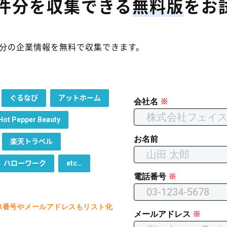
件分を
収集できる
無料版
を
お
0件分の企業情報を無料で収集できます。
ぐるなび
アットホーム
会社名
※
Hot Pepper Beauty
お名前
楽天トラベル
ハローワーク
etc…
電話番号
※
X番号やメールアドレスもリスト化
メールアドレス
※