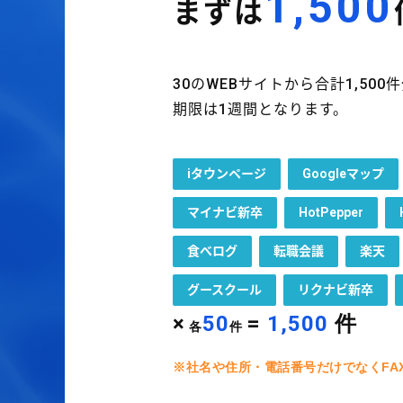
1,500
まずは
30のWEBサイトから合計1,50
期限は1週間となります。
iタウンページ
Googleマップ
マイナビ新卒
HotPepper
食べログ
転職会議
楽天
グースクール
リクナビ新卒
×
50
=
1,500
件
各
件
※社名や住所・電話番号だけでなくFA