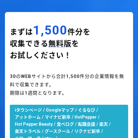
1,500
まずは
件分を
収集できる
無料版
を
お試しください！
30のWEBサイトから合計1,500件分の企業情報を無
料で収集できます。
期限は1週間となります。
iタウンページ
Googleマップ
ぐるなび
アットホーム
マイナビ新卒
HotPepper
Hot Pepper Beauty
食べログ
転職会議
楽天
楽天トラベル
グースクール
リクナビ新卒